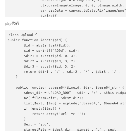
                canvas.height = oImage.height;

                ctx.drawImage(oImage, 0, 0, oImage.width, oIm
                var picData = canvas.toDataURL("image/png");

                $.ajax({

                    type: "POST",

php代码
                    url: "{:url('upload')}",

                    data: {"img_data": picData},

class Upload {

                    success: function (r) {

public function idpath($id) {

                        if (r.code !== 1) {

        $id = abs(intval($id));

                            alert(r.msg);

        $id = sprintf("%09d", $id);

                            return;

        $dir1 = substr($id, 0, 3);

                        }

        $dir2 = substr($id, 3, 2);

                        $('.avatar').attr("src", "{:UPLOAD_P
        $dir3 = substr($id, 5, 2);

                    },

        return $dir1 . '/' . $dir2 . '/' . $dir3 . '/';

                    error: function (err) {

    }

                        alert('操作失败，请联系管理员');

                    }

    public function bybase64($imgid, $dir, $base64_str) {

                });

        $dest_dir = UPLOAD_ROOT . $dir . '/' . $this->idpath(
            };

        ac('file::mkdir', $dest_dir);

            oImage.onerror = function () {

        list($ext, $tmp) = explode(';base64,', $base64_str);

                alert('没有缩略图，请返回重试');

        if (empty($tmp)) {

            }

            return array('url' => '');

        };

        }

        oReader.readAsDataURL(oFile);

        $ext = 'jpg';

    }
        $targetFile = $dest_dir . $imgid . '.' . $ext;
