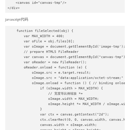
    <canvas id="canvas-tmp"/>

</div>
javascript代码
    function fileSelected(obj) {

        var MAX_WIDTH = 400;

        var oFile = obj.files[0];

        var oImage = document.getElementById('image-tmp');

        // prepare HTML5 FileReader

        var canvas = document.getElementById("canvas-tmp");

        var oReader = new FileReader();

        oReader.onload = function (e) {

            oImage.src = e.target.result;

            oImage.src = "data:application/octet-stream;" + 
            oImage.onload = function () { // binding onload e
                if (oImage.width > MAX_WIDTH) {

                    // 宽度等比例缩放 *=

                    oImage.width = MAX_WIDTH;

                    oImage.height *= MAX_WIDTH / oImage.width
                }

                var ctx = canvas.getContext("2d");

                ctx.clearRect(0, 0, canvas.width, canvas.heig
                canvas.width = oImage.width;
