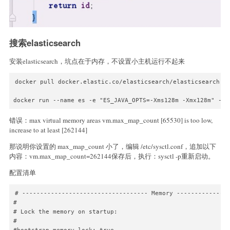
搜索elasticsearch
安装elasticsearch，坑点在于内存，不设置小主机运行不起来
docker pull docker.elastic.co/elasticsearch/elasticsearch:7.
docker run --name es -e "ES_JAVA_OPTS=-Xms128m -Xmx128m" -d 
错误：max virtual memory areas vm.max_map_count [65530] is too low,
increase to at least [262144]
那说明你设置的 max_map_count 小了，编辑 /etc/sysctl.conf，追加以下
内容：vm.max_map_count=262144保存后，执行：sysctl -p重新启动。
配置清单
# ----------------------------------- Memory ---------------
#

# Lock the memory on startup:

#
