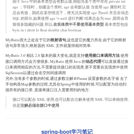
由于 Java 中的基本类型会有默认值,例如当某个类中存在 private int
age ；字段时，创建这个类时, age 会有默认值 当使用 age 属性时,它
总会有值，因此在某些情况下，便无法实现使 age 为null 并且在动态
SQL 的部分,如果使用 age != null 进行判断 结果总会为 true ,因而会导
在实体类中不要使用基本类型
致很多隐藏的问题 所以,
基本类型包括
byte in t short lo float double char boolean
映射语句
MyBatis强大之处在于它的
,这也是它的魔力所在.由于它的映射
语句异常强大,映射器的 XML 文件就显得相对简单.
使用接口来调用方法
MyBatis 3.0 相比 2.0 版本的最大变化,就是支持
.使用
动态代理
接口调用方式会方便很多, MyBatis 使用 Java 的
可以直接通过接
口来调用相应的方法,不需要提供接口的实现类,更不需要在实现类中使用
SqlSession以通过命名空间间接调用
另外,当有多个参数的时候,通过参数注解＠Param 设置参数的名字省 去了
手动构造Map参数的过程,尤其在Spring中使用的时候,可以配置为自动扫
描所有的接口类 ,直接将接口注入需要用到的地方.
接口可以配合 XML 使用,也可以配合注解来使用 XML 可以单独使用,
注解必须在接口中使用
但是
spring-boot学习笔记