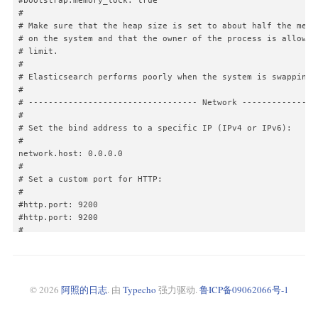
#bootstrap.memory_lock: true

#

# Make sure that the heap size is set to about half the memor
# on the system and that the owner of the process is allowed 
# limit.

#

# Elasticsearch performs poorly when the system is swapping t
#

# ---------------------------------- Network ----------------
#

# Set the bind address to a specific IP (IPv4 or IPv6):

#

network.host: 0.0.0.0

#

# Set a custom port for HTTP:

#

#http.port: 9200

#http.port: 9200

#

# For more information, consult the network module documentat
#

# --------------------------------- Discovery ---------------
#

© 2026
阿照的日志
. 由
Typecho
强力驱动.
鲁ICP备09062066号-1
# Pass an initial list of hosts to perform discovery when thi
# The default list of hosts is ["127.0.0.1", "[::1]"]
