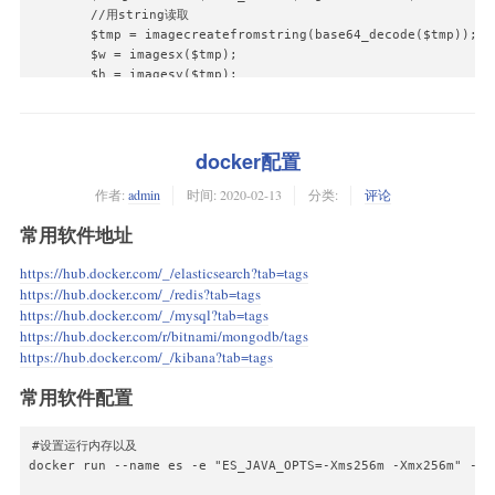
        //用string读取

        $tmp = imagecreatefromstring(base64_decode($tmp));

        $w = imagesx($tmp);

        $h = imagesy($tmp);

        $simg = imagecreatetruecolor($w, $h);

        $bg = imagecolorallocate($simg, 255, 255, 255);

        imagefill($simg, 0, 0, $bg);

        imagecopyresized($simg, $tmp, 0, 0, 0, 0, $w, $h, $w,
docker配置
        imagejpeg($simg, $targetFile, 80);

作者:
admin
时间:
2020-02-13
分类:
评论
        imagedestroy($simg);

        $ret = array('url' => substr($targetFile, strlen(UPLO
常用软件地址
        $ret['width'] = $w;

        $ret['height'] = $h;

https://hub.docker.com/_/elasticsearch?tab=tags
        return $ret;

https://hub.docker.com/_/redis?tab=tags
    }

https://hub.docker.com/_/mysql?tab=tags
}

https://hub.docker.com/r/bitnami/mongodb/tags
 // ProfileController.php控制器

https://hub.docker.com/_/kibana?tab=tags
  public function uploadAction(Request $request) {

常用软件配置
        $img = $request->post("img_data");

        if ($img) {

            $data = ac('upload::bybase64', $this->user_id, "a
#设置运行内存以及

            if ($data) {

docker run --name es -e "ES_JAVA_OPTS=-Xms256m -Xmx256m" -e 
                $data['code'] = 1;

                User::where('id', $this->user_id)->update(['