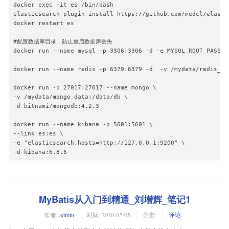
docker exec -it es /bin/bash

                ajax_return($data);

elasticsearch-plugin install https://github.com/medcl/elasti
            }

docker restart es

        } else {

            $this->error("图片不能为空");

#配置数据库目录，防止重启数据库丢失

        }

docker run --name mysql -p 3306:3306 -d -e MYSQL_ROOT_PASSWO
    }
docker run --name redis -p 6379:6379 -d  -v /mydata/redis_da
docker run -p 27017:27017 --name mongo \

-v /mydata/mongo_data:/data/db \

-d bitnami/mongodb:4.2.3

docker run --name kibana -p 5601:5601 \

--link es:es \

-e "elasticsearch.hosts=http://127.0.0.1:9200" \

MyBatis从入门到精通_刘增辉_笔记1
作者:
admin
时间:
2020-02-05
分类:
评论