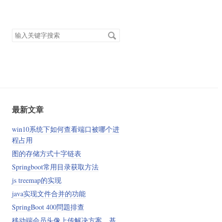
搜
索
关
键
字
最新文章
win10系统下如何查看端口被哪个进
程占用
图的存储方式十字链表
Springboot常用目录获取方法
js treemap的实现
java实现文件合并的功能
SpringBoot 400問題排查
移动端会员头像上传解决方案，基